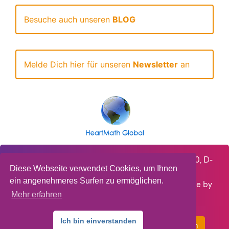
Besuche auch unseren
BLOG
Melde Dich hier für unseren
Newsletter
an
HeartMath Deutschland GmbH, Steinbruchweg 10, D-
Diese Webseite verwendet Cookies, um Ihnen
66129 Saarbrücken, Deutschland - © 2021,
ein angenehmeres Surfen zu ermöglichen.
HeartMath Deutschland GmbH - Site maintenance by
Mehr erfahren
Highwire IT
Ich bin einverstanden
Vertrag widerrufen
Impressum
|
Datenschutz