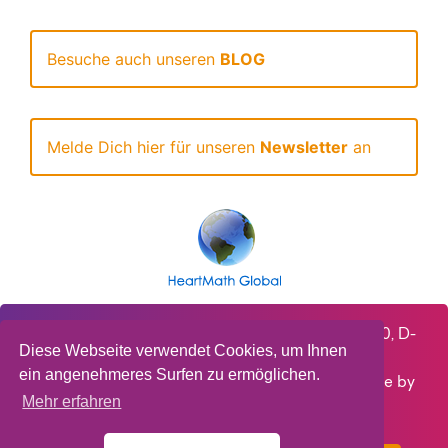
Besuche auch unseren
BLOG
Melde Dich hier für unseren
Newsletter
an
HeartMath Deutschland GmbH, Steinbruchweg 10, D-
Diese Webseite verwendet Cookies, um Ihnen
66129 Saarbrücken, Deutschland - © 2021,
ein angenehmeres Surfen zu ermöglichen.
HeartMath Deutschland GmbH - Site maintenance by
Mehr erfahren
Highwire IT